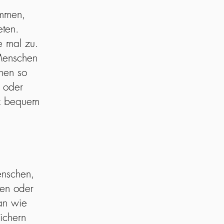
ammen,
eten.
e mal zu.
 Menschen
hen so
 oder
nz bequem
enschen,
nen oder
an wie
ichern