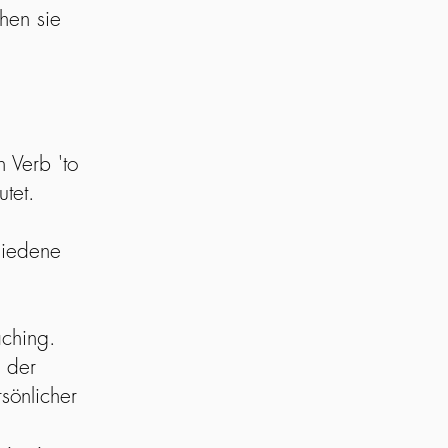
en sie
 Verb 'to
utet.
hiedene
ching.
 der
sönlicher