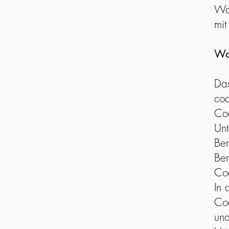
Wa
mit
Wa
Das
coa
Coa
Unt
Ber
Ber
Coa
In 
Coa
und