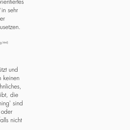
ientiertes
in sehr
er
usetzen.
g.html)
ützt und
h keinen
hnliches,
ibt, die
ing' sind
 oder
lls nicht