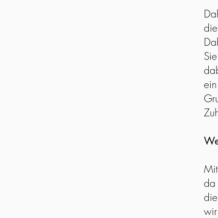
Dah
die
Dab
Sie
dab
ein
Gru
Zu
We
Mit
da 
die
wir