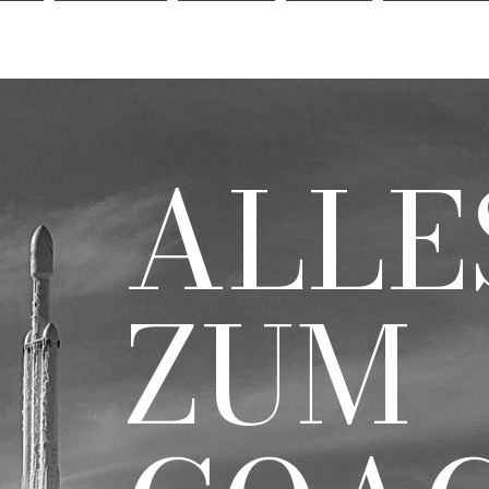
BS
WE ARE
WHAT
WHY
METHOD
ALLE
ZUM