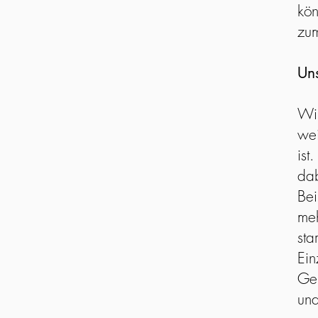
kön
zum
Un
Wir
wei
ist
dab
Be
me
sta
Ei
Gem
un