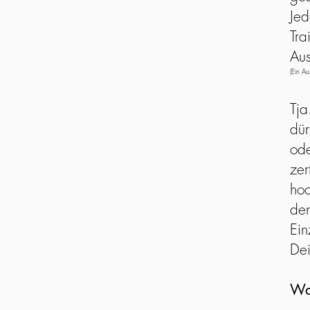
Jed
Tra
Aus
(Ein A
Tja
dür
ode
zer
hoc
den
Ein
Dei
Wa