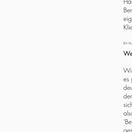
Häu
Ber
eig
Kli
(Ein A
We
Wic
es 
deu
der
sic
als
'Be
ges