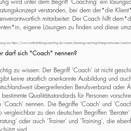
fig wird unter dem Begriff 'Coaching' ein lösungsor
atungskonzept verstanden, bei dem der*die Klient*
enverantwortlich mitarbeitet: Der Coach hilft dem*d
enten*in, eigene Lösungen zu finden und diese umz
uszug aus
https://www.institut-bildung-coaching.de/wissen/beratung-coaching-hintergrundwissen/coachin
r darf sich "Coach" nennen?
htig zu wissen: Der Begriff 'Coach' ist nicht gesch
gibt keine staatlich anerkannte Ausbildung und auc
tschlandweit übergreifenden Berufsverband oder Ä
 bestimmte Qualitätsstandards für Personen vorschre
h 'Coach' nennen. Die Begriffe 'Coach' und 'Coach
o vergleichbar zu den deutschen Begriffen 'Berater'
ratung' oder auch 'Trainer' und 'Training', die ebenfa
chützt sind.