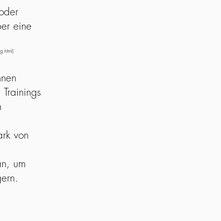
 oder
ber eine
g.html)
nnen
 Trainings
h
ark von
an, um
ern.