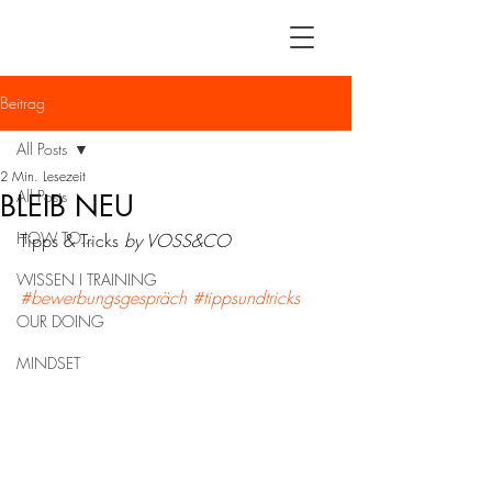
Beitrag
All Posts
2 Min. Lesezeit
All Posts
BLEIB NEU
HOW TO...
Tipps & Tricks
 by VOSS&CO
WISSEN I TRAINING
#bewerbungsgespräch
#tippsundtricks
OUR DOING
MINDSET